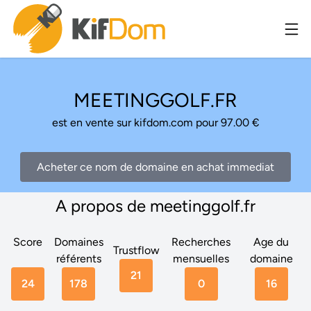
MEETINGGOLF.FR
est en vente sur kifdom.com pour 97.00 €
Acheter ce nom de domaine en achat immediat
A propos de meetinggolf.fr
Score
Domaines
Recherches
Age du
Trustflow
référents
mensuelles
domaine
21
24
178
0
16