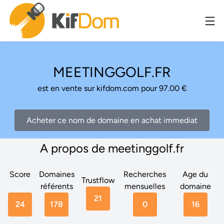
MEETINGGOLF.FR
est en vente sur kifdom.com pour 97.00 €
Acheter ce nom de domaine en achat immediat
A propos de meetinggolf.fr
Score
Domaines
Recherches
Age du
Trustflow
référents
mensuelles
domaine
21
24
178
0
16